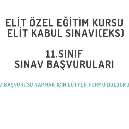
ELİT ÖZEL EĞİTİM KURSU
ELİT KABUL SINAVI(EKS)
11.SINIF
SINAV BAŞVURULARI
V BAŞVURUSU YAPMAK IÇIN LÜTFEN FORMU DOLDUR